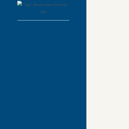
2025 
catalogue-noel-
VOIR LE SITE DE ROCROY
SAINT-VINCENT DE PAUL
LIRE LA SUITE
APEL
Une c
lutte 
violen