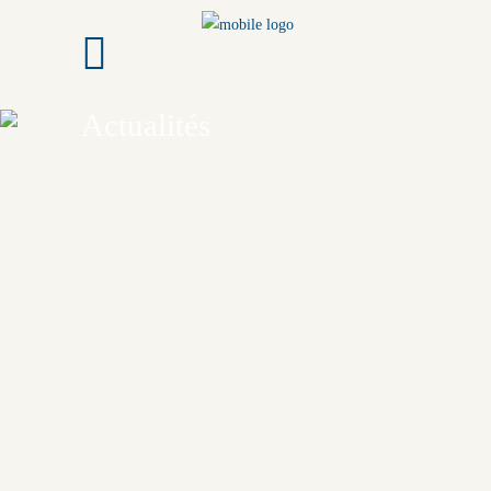
Actualités
APEL - ROCROY SAINT-VINCENT DE PAUL
Evénement
Fête de l’école 2026
LIRE LA SUITE
Apel Rocroy
,
Evénement