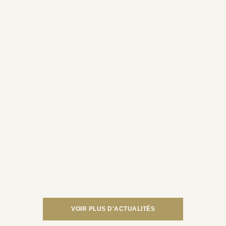
LIRE LA SUITE
Evénement
Matinée de
l’Orientation –
Samedi 6 Décembre
LIRE LA SUITE
VOIR PLUS D'ACTUALITÉS