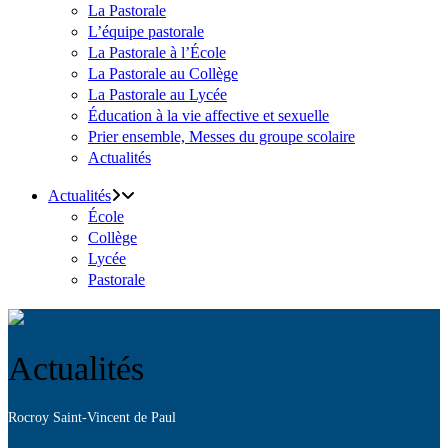
La Pastorale
L’équipe pastorale
La Pastorale à l’École
La Pastorale au Collège
La Pastorale au Lycée
Éducation à la vie affective et sexuelle
Prier ensemble, Messes du groupe scolaire
Actualités
Actualités
École
Collège
Lycée
Pastorale
Actualités
Rocroy Saint-Vincent de Paul