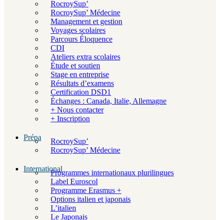
RocroySup’
RocroySup’ Médecine
Management et gestion
Voyages scolaires
Parcours Éloquence
CDI
Ateliers extra scolaires
Étude et soutien
Stage en entreprise
Résultats d’examens
Certification DSD1
Échanges : Canada, Italie, Allemagne
+ Nous contacter
+ Inscription
Prépa
RocroySup’
RocroySup’ Médecine
International
Programmes internationaux plurilingues
Label Euroscol
Programme Erasmus +
Options italien et japonais
L’italien
Le Japonais