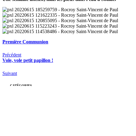
Première Communion
Précédent
Vole, vole petit papillon !
Suivant
CATÉGORIES
Rocroy
(26)
École
(26)
Collège
(39)
Lycée
(51)
Pastorale
(14)
Actualités