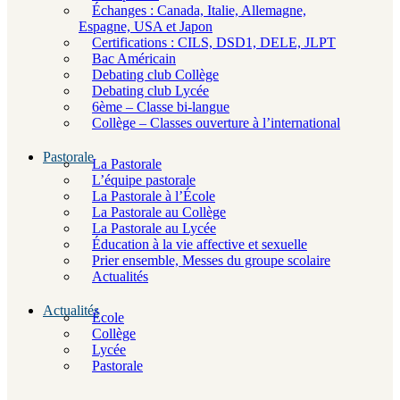
Échanges : Canada, Italie, Allemagne,
Espagne, USA et Japon
Certifications : CILS, DSD1, DELE, JLPT
Bac Américain
Debating club Collège
Debating club Lycée
6ème – Classe bi-langue
Collège – Classes ouverture à l’international
Pastorale
La Pastorale
L’équipe pastorale
La Pastorale à l’École
La Pastorale au Collège
La Pastorale au Lycée
Éducation à la vie affective et sexuelle
Prier ensemble, Messes du groupe scolaire
Actualités
Actualités
École
Collège
Lycée
Pastorale