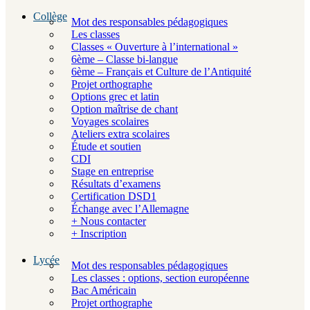
Collège
Mot des responsables pédagogiques
Les classes
Classes « Ouverture à l’international »
6ème – Classe bi-langue
6ème – Français et Culture de l’Antiquité
Projet orthographe
Options grec et latin
Option maîtrise de chant
Voyages scolaires
Ateliers extra scolaires
Étude et soutien
CDI
Stage en entreprise
Résultats d’examens
Certification DSD1
Échange avec l’Allemagne
+ Nous contacter
+ Inscription
Lycée
Mot des responsables pédagogiques
Les classes : options, section européenne
Bac Américain
Projet orthographe