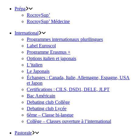
Prépa
RocroySup’
RocroySup’ Médecine
International
Programmes internationaux plurilingues
Label Euroscol
Programme Erasmus +
Options italien et japonais
L’italien
Le Japonais
Échanges : Canada, Italie, Allemagne, Espagne, USA
et Japon
Certifications : CILS, DSD1, DELE, JLPT
Bac Américain
Debating club Collège
Debating club Lycée
6ème – Classe bi-langue
Collège – Classes ouverture à l’international
Pastorale