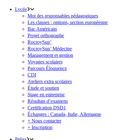
Lycée
Mot des responsables pédagogiques
Les classes : options, section européenne
Bac Américain
Projet orthographe
RocroySup’
RocroySup’ Médecine
Management et gestion
Voyages scolaires
Parcours Éloquence
CDI
Ateliers extra scolaires
Étude et soutien
Stage en entreprise
Résultats d’examens
Certification DSD1
Échanges : Canada, Italie, Allemagne
+ Nous contacter
+ Inscription
Prépa