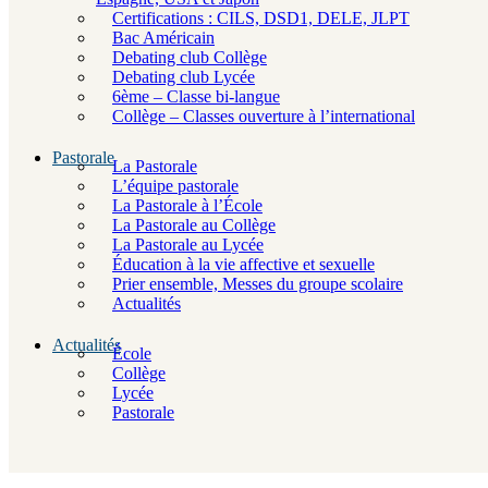
Certifications : CILS, DSD1, DELE, JLPT
Bac Américain
Debating club Collège
Debating club Lycée
6ème – Classe bi-langue
Collège – Classes ouverture à l’international
Pastorale
La Pastorale
L’équipe pastorale
La Pastorale à l’École
La Pastorale au Collège
La Pastorale au Lycée
Éducation à la vie affective et sexuelle
Prier ensemble, Messes du groupe scolaire
Actualités
Actualités
École
Collège
Lycée
Pastorale