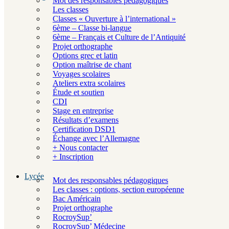
Mot des responsables pédagogiques
Les classes
Classes « Ouverture à l’international »
6ème – Classe bi-langue
6ème – Français et Culture de l’Antiquité
Projet orthographe
Options grec et latin
Option maîtrise de chant
Voyages scolaires
Ateliers extra scolaires
Étude et soutien
CDI
Stage en entreprise
Résultats d’examens
Certification DSD1
Échange avec l’Allemagne
+ Nous contacter
+ Inscription
Lycée
Mot des responsables pédagogiques
Les classes : options, section européenne
Bac Américain
Projet orthographe
RocroySup’
RocroySup’ Médecine