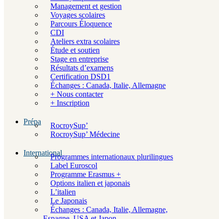
Management et gestion
Voyages scolaires
Parcours Éloquence
CDI
Ateliers extra scolaires
Étude et soutien
Stage en entreprise
Résultats d’examens
Certification DSD1
Échanges : Canada, Italie, Allemagne
+ Nous contacter
+ Inscription
Prépa
RocroySup’
RocroySup’ Médecine
International
Programmes internationaux plurilingues
Label Euroscol
Programme Erasmus +
Options italien et japonais
L’italien
Le Japonais
Échanges : Canada, Italie, Allemagne,
Espagne, USA et Japon