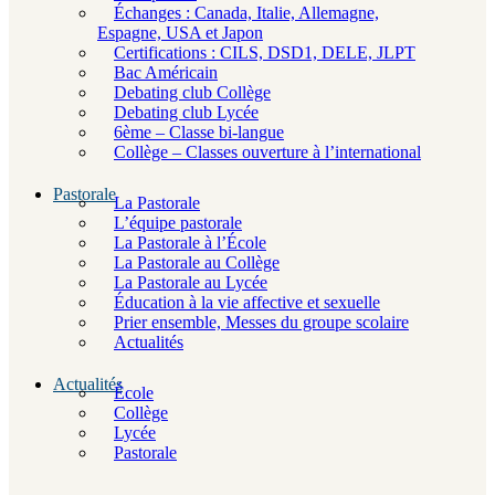
Échanges : Canada, Italie, Allemagne,
Espagne, USA et Japon
Certifications : CILS, DSD1, DELE, JLPT
Bac Américain
Debating club Collège
Debating club Lycée
6ème – Classe bi-langue
Collège – Classes ouverture à l’international
Pastorale
La Pastorale
L’équipe pastorale
La Pastorale à l’École
La Pastorale au Collège
La Pastorale au Lycée
Éducation à la vie affective et sexuelle
Prier ensemble, Messes du groupe scolaire
Actualités
Actualités
École
Collège
Lycée
Pastorale