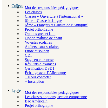
Collège
Mot des responsables pédagogiques
Les classes
Classes « Ouverture à l’international »
6ème – Classe bi-langue
6ème – Français et Culture de l’Antiquité
Projet orthographe
Options grec et latin
Option maîtrise de chant
Voyages scolaires
Ateliers extra scolaires
Étude et soutien
CDI
Stage en entreprise
Résultats d’examens
Certification DSD1
Échange avec l’Allemagne
+ Nous contacter
+ Inscription
Lycée
Mot des responsables pédagogiques
Les classes : options, section européenne
Bac Américain
Projet orthographe