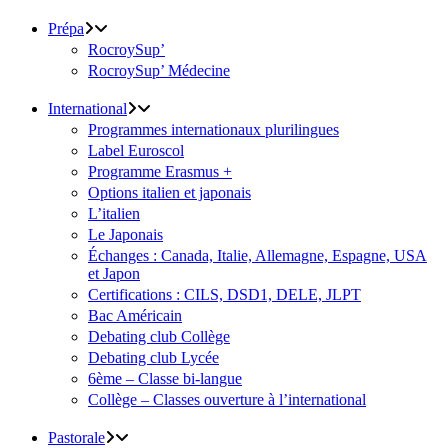
Prépa
RocroySup’
RocroySup’ Médecine
International
Programmes internationaux plurilingues
Label Euroscol
Programme Erasmus +
Options italien et japonais
L’italien
Le Japonais
Échanges : Canada, Italie, Allemagne, Espagne, USA
et Japon
Certifications : CILS, DSD1, DELE, JLPT
Bac Américain
Debating club Collège
Debating club Lycée
6ème – Classe bi-langue
Collège – Classes ouverture à l’international
Pastorale