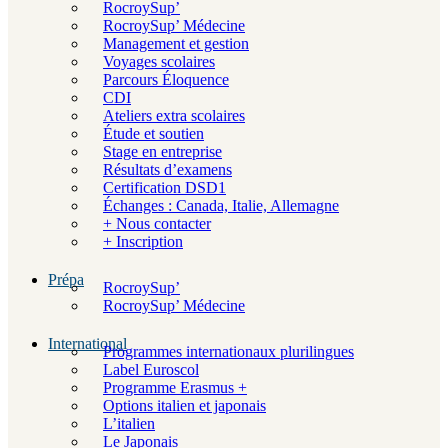
RocroySup’
RocroySup’ Médecine
Management et gestion
Voyages scolaires
Parcours Éloquence
CDI
Ateliers extra scolaires
Étude et soutien
Stage en entreprise
Résultats d’examens
Certification DSD1
Échanges : Canada, Italie, Allemagne
+ Nous contacter
+ Inscription
Prépa
RocroySup’
RocroySup’ Médecine
International
Programmes internationaux plurilingues
Label Euroscol
Programme Erasmus +
Options italien et japonais
L’italien
Le Japonais