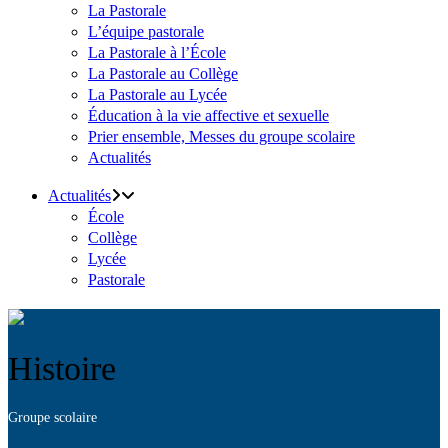
La Pastorale
L’équipe pastorale
La Pastorale à l’École
La Pastorale au Collège
La Pastorale au Lycée
Éducation à la vie affective et sexuelle
Prier ensemble, Messes du groupe scolaire
Actualités
Actualités
École
Collège
Lycée
Pastorale
Histoire
Groupe scolaire