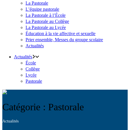
La Pastorale
L’équipe pastorale
La Pastorale à l’École
La Pastorale au Collège
La Pastorale au Lycée
Éducation à la vie affective et sexuelle
Prier ensemble, Messes du groupe scolaire
Actualités
Actualités
École
Collège
Lycée
Pastorale
Catégorie : Pastorale
Actualités