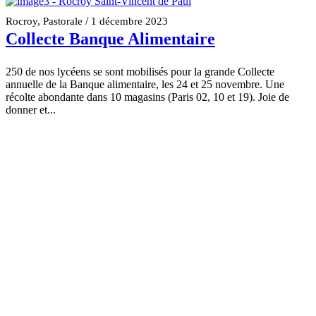
/
Rocroy
,
Pastorale
1 décembre 2023
Collecte Banque Alimentaire
250 de nos lycéens se sont mobilisés pour la grande Collecte
annuelle de la Banque alimentaire, les 24 et 25 novembre. Une
récolte abondante dans 10 magasins (Paris 02, 10 et 19). Joie de
donner et...
Lire la suite
/
École
,
Collège
,
Lycée
,
Pastorale
28 septembre 2023
Messe de rentrée du groupe scolaire
Jeudi 28 septembre, tous les élèves du groupe scolaire se sont
retrouvés en l'église Saint-Vincent de Paul à l'occasion de la messe
de rentrée. Un temps fort, où, petits et grands se retrouvent. ...
Lire la suite
Voir plus d'actualités
CATÉGORIES