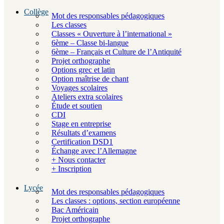
Collège
Mot des responsables pédagogiques
Les classes
Classes « Ouverture à l’international »
6ème – Classe bi-langue
6ème – Français et Culture de l’Antiquité
Projet orthographe
Options grec et latin
Option maîtrise de chant
Voyages scolaires
Ateliers extra scolaires
Étude et soutien
CDI
Stage en entreprise
Résultats d’examens
Certification DSD1
Échange avec l’Allemagne
+ Nous contacter
+ Inscription
Lycée
Mot des responsables pédagogiques
Les classes : options, section européenne
Bac Américain
Projet orthographe