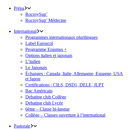
Prépa
RocroySup’
RocroySup’ Médecine
International
Programmes internationaux plurilingues
Label Euroscol
Programme Erasmus +
Options italien et japonais
L’italien
Le Japonais
Échanges : Canada, Italie, Allemagne, Espagne, USA
et Japon
Certifications : CILS, DSD1, DELE, JLPT
Bac Américain
Debating club Collège
Debating club Lycée
6ème – Classe bi-langue
Collège – Classes ouverture à l’international
Pastorale