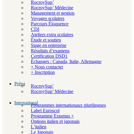
RocroySup’
RocroySup’ Médecine
Management et gestion
Voyages scolaires
Parcours Éloquence
CDI
Ateliers extra scolaires
Étude et soutien
Stage en entreprise
Résultats d’examens
Certification DSD1
Échanges : Canada, Italie, Allemagne
+ Nous contacter
+ Inscription
Prépa
RocroySup’
RocroySup’ Médecine
International
Programmes internationaux plurilingues
Label Euroscol
Programme Erasmus +
Options italien et japonais
L’italien
Le Japonais