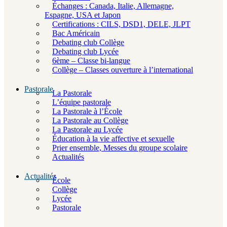
Échanges : Canada, Italie, Allemagne,
Espagne, USA et Japon
Certifications : CILS, DSD1, DELE, JLPT
Bac Américain
Debating club Collège
Debating club Lycée
6ème – Classe bi-langue
Collège – Classes ouverture à l’international
Pastorale
La Pastorale
L’équipe pastorale
La Pastorale à l’École
La Pastorale au Collège
La Pastorale au Lycée
Éducation à la vie affective et sexuelle
Prier ensemble, Messes du groupe scolaire
Actualités
Actualités
École
Collège
Lycée
Pastorale