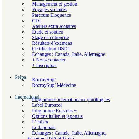
Management et gestion
Voyages scolaires
Parcours Éloquence
CDI
Ateliers extra scolaires
Étude et soutien
Stage en entreprise
Résultats d’examens
Certification DSD1
Échanges : Canada, Italie, Allemagne
+ Nous contacter
+ Inscription
Prépa
RocroySup’
RocroySup’ Médecine
International
Programmes internationaux plurilingues
Label Euroscol
Programme Erasmus +
Options italien et japonais
L’italien
Le Japonais
Échanges : Canada, Italie, Allemagne,
Espagne, USA et Japon