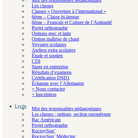
Mot des responsables pédagogiques
Les classes
Classes « Ouverture à l’international »
6ème – Classe bi-langue
6ème – Français et Culture de l’Antiquité
Projet orthographe
Options grec et latin
Option maîtrise de chant
Voyages scolaires
Ateliers extra scolaires
Étude et soutien
CDI
Stage en entreprise
Résultats d’examens
Certification DSD1
Échange avec l’Allemagne
+ Nous contacter
+ Inscription
Lycée
Mot des responsables pédagogiques
Les classes : options, section européenne
Bac Américain
Projet orthographe
RocroySup’
RocroySup’ Médecine