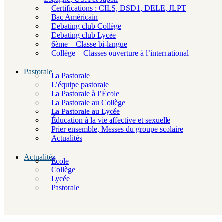
Certifications : CILS, DSD1, DELE, JLPT
Bac Américain
Debating club Collège
Debating club Lycée
6ème – Classe bi-langue
Collège – Classes ouverture à l’international
Pastorale
La Pastorale
L’équipe pastorale
La Pastorale à l’École
La Pastorale au Collège
La Pastorale au Lycée
Éducation à la vie affective et sexuelle
Prier ensemble, Messes du groupe scolaire
Actualités
Actualités
École
Collège
Lycée
Pastorale