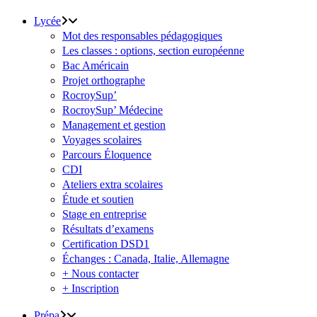
Lycée
Mot des responsables pédagogiques
Les classes : options, section européenne
Bac Américain
Projet orthographe
RocroySup’
RocroySup’ Médecine
Management et gestion
Voyages scolaires
Parcours Éloquence
CDI
Ateliers extra scolaires
Étude et soutien
Stage en entreprise
Résultats d’examens
Certification DSD1
Échanges : Canada, Italie, Allemagne
+ Nous contacter
+ Inscription
Prépa