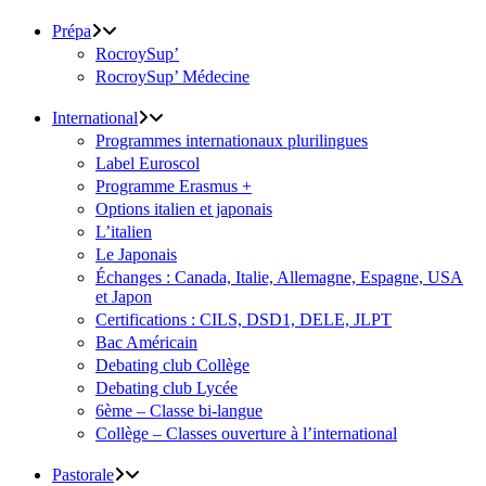
Prépa
RocroySup’
RocroySup’ Médecine
International
Programmes internationaux plurilingues
Label Euroscol
Programme Erasmus +
Options italien et japonais
L’italien
Le Japonais
Échanges : Canada, Italie, Allemagne, Espagne, USA
et Japon
Certifications : CILS, DSD1, DELE, JLPT
Bac Américain
Debating club Collège
Debating club Lycée
6ème – Classe bi-langue
Collège – Classes ouverture à l’international
Pastorale