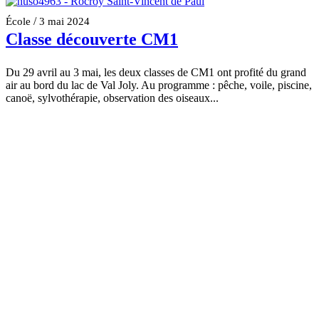
/
École
3 mai 2024
Classe découverte CM1
Du 29 avril au 3 mai, les deux classes de CM1 ont profité du grand
air au bord du lac de Val Joly. Au programme : pêche, voile, piscine,
canoë, sylvothérapie, observation des oiseaux...
Lire la suite
/
École
30 avril 2024
CP et CE1 en Bretagne
Du 23 au 26 avril, les élèves de CP et CE1 ont séjourné en
Bretagne, respectivement à Paimpol et Plouha, pour 4 superbes
journées. Découverte de la région et ses traditions, pêche à pied,
visite...
Lire la suite
Voir plus d'actualités
CATÉGORIES