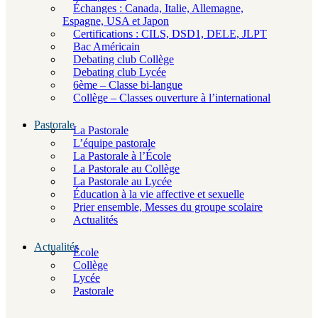
Échanges : Canada, Italie, Allemagne,
Espagne, USA et Japon
Certifications : CILS, DSD1, DELE, JLPT
Bac Américain
Debating club Collège
Debating club Lycée
6ème – Classe bi-langue
Collège – Classes ouverture à l’international
Pastorale
La Pastorale
L’équipe pastorale
La Pastorale à l’École
La Pastorale au Collège
La Pastorale au Lycée
Éducation à la vie affective et sexuelle
Prier ensemble, Messes du groupe scolaire
Actualités
Actualités
École
Collège
Lycée
Pastorale