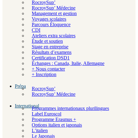
RocroySup’
RocroySup’ Médecine
Management et gestion
Voyages scolaires
Parcours Éloquence
CDI
Ateliers extra scolaires
Étude et soutien
Stage en entreprise
Résultats d’examens
Certification DSD1
Échanges : Canada, Italie, Allemagne
+ Nous contacter
+ Inscription
Prépa
RocroySup’
RocroySup’ Médecine
International
Programmes internationaux plurilingues
Label Euroscol
Programme Erasmus +
Options italien et japonais
L’italien
Le Japonais