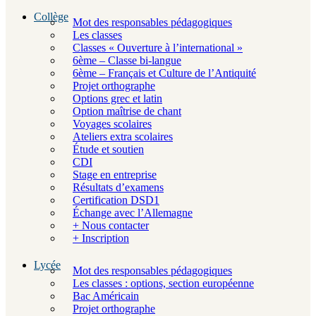
Collège
Mot des responsables pédagogiques
Les classes
Classes « Ouverture à l’international »
6ème – Classe bi-langue
6ème – Français et Culture de l’Antiquité
Projet orthographe
Options grec et latin
Option maîtrise de chant
Voyages scolaires
Ateliers extra scolaires
Étude et soutien
CDI
Stage en entreprise
Résultats d’examens
Certification DSD1
Échange avec l’Allemagne
+ Nous contacter
+ Inscription
Lycée
Mot des responsables pédagogiques
Les classes : options, section européenne
Bac Américain
Projet orthographe