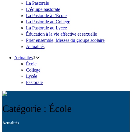
La Pastorale
L’équipe pastorale
La Pastorale à l’École
La Pastorale au Collège
La Pastorale au Lycée
Éducation à la vie affective et sexuelle
Prier ensemble, Messes du groupe scolaire
Actualités
Actualités
École
Collège
Lycée
Pastorale
Catégorie : École
Actualités