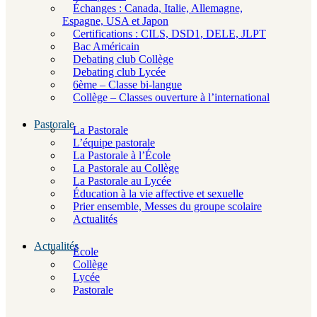
Échanges : Canada, Italie, Allemagne,
Espagne, USA et Japon
Certifications : CILS, DSD1, DELE, JLPT
Bac Américain
Debating club Collège
Debating club Lycée
6ème – Classe bi-langue
Collège – Classes ouverture à l’international
Pastorale
La Pastorale
L’équipe pastorale
La Pastorale à l’École
La Pastorale au Collège
La Pastorale au Lycée
Éducation à la vie affective et sexuelle
Prier ensemble, Messes du groupe scolaire
Actualités
Actualités
École
Collège
Lycée
Pastorale