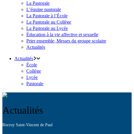
La Pastorale
L’équipe pastorale
La Pastorale à l’École
La Pastorale au Collège
La Pastorale au Lycée
Éducation à la vie affective et sexuelle
Prier ensemble, Messes du groupe scolaire
Actualités
Actualités
École
Collège
Lycée
Pastorale
Actualités
Rocroy Saint-Vincent de Paul