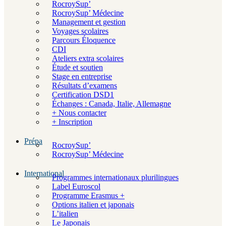
RocroySup’
RocroySup’ Médecine
Management et gestion
Voyages scolaires
Parcours Éloquence
CDI
Ateliers extra scolaires
Étude et soutien
Stage en entreprise
Résultats d’examens
Certification DSD1
Échanges : Canada, Italie, Allemagne
+ Nous contacter
+ Inscription
Prépa
RocroySup’
RocroySup’ Médecine
International
Programmes internationaux plurilingues
Label Euroscol
Programme Erasmus +
Options italien et japonais
L’italien
Le Japonais