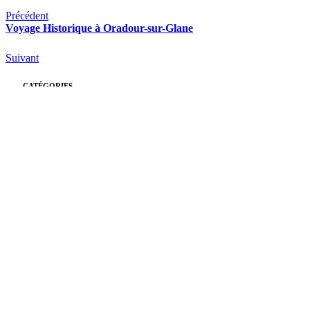
Précédent
Voyage Historique à Oradour-sur-Glane
Suivant
CATÉGORIES
Rocroy
(26)
École
(26)
Collège
(39)
Lycée
(51)
Pastorale
(14)
Actualités
Toutes les actualités
Le Monde de Rocroy
Nous contacter
ARTICLES RÉCENTS