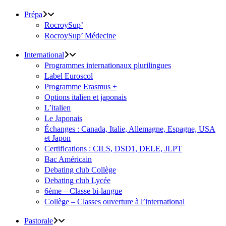
Prépa
RocroySup’
RocroySup’ Médecine
International
Programmes internationaux plurilingues
Label Euroscol
Programme Erasmus +
Options italien et japonais
L’italien
Le Japonais
Échanges : Canada, Italie, Allemagne, Espagne, USA
et Japon
Certifications : CILS, DSD1, DELE, JLPT
Bac Américain
Debating club Collège
Debating club Lycée
6ème – Classe bi-langue
Collège – Classes ouverture à l’international
Pastorale