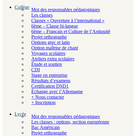
Collège
Mot des responsables pédagogiques
Les classes
Classes « Ouverture à l’international »
6ème – Classe bi-langue
6ème – Français et Culture de l’Antiquité
Projet orthographe
Options grec et latin
Option maîtrise de chant
Voyages scolaires
Ateliers extra scolaires
Étude et soutien
CDI
Stage en entreprise
Résultats d’examens
Certification DSD1
Échange avec l’Allemagne
+ Nous contacter
+ Inscription
Lycée
Mot des responsables pédagogiques
Les classes : options, section européenne
Bac Américain
Projet orthographe