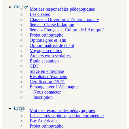
Collège
Mot des responsables pédagogiques
Les classes
Classes « Ouverture à l’international »
6ème – Classe bi-langue
6ème – Français et Culture de l’Antiquité
Projet orthographe
Options grec et latin
Option maîtrise de chant
Voyages scolaires
Ateliers extra scolaires
Étude et soutien
CDI
Stage en entreprise
Résultats d’examens
Certification DSD1
Échange avec l’Allemagne
+ Nous contacter
+ Inscription
Lycée
Mot des responsables pédagogiques
Les classes : options, section européenne
Bac Américain
Projet orthographe