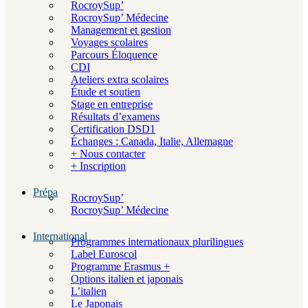
RocroySup’
RocroySup’ Médecine
Management et gestion
Voyages scolaires
Parcours Éloquence
CDI
Ateliers extra scolaires
Étude et soutien
Stage en entreprise
Résultats d’examens
Certification DSD1
Échanges : Canada, Italie, Allemagne
+ Nous contacter
+ Inscription
Prépa
RocroySup’
RocroySup’ Médecine
International
Programmes internationaux plurilingues
Label Euroscol
Programme Erasmus +
Options italien et japonais
L’italien
Le Japonais