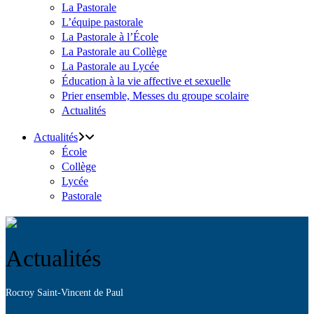
La Pastorale
L’équipe pastorale
La Pastorale à l’École
La Pastorale au Collège
La Pastorale au Lycée
Éducation à la vie affective et sexuelle
Prier ensemble, Messes du groupe scolaire
Actualités
Actualités
École
Collège
Lycée
Pastorale
Actualités
Rocroy Saint-Vincent de Paul