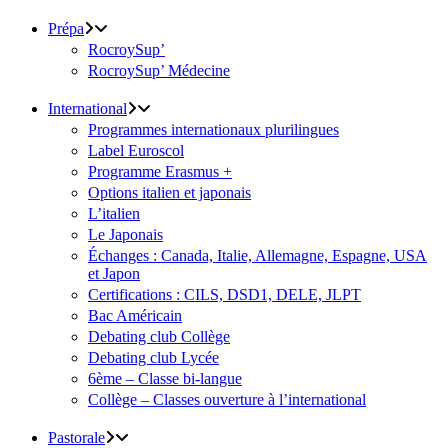
Prépa
RocroySup’
RocroySup’ Médecine
International
Programmes internationaux plurilingues
Label Euroscol
Programme Erasmus +
Options italien et japonais
L’italien
Le Japonais
Échanges : Canada, Italie, Allemagne, Espagne, USA
et Japon
Certifications : CILS, DSD1, DELE, JLPT
Bac Américain
Debating club Collège
Debating club Lycée
6ème – Classe bi-langue
Collège – Classes ouverture à l’international
Pastorale