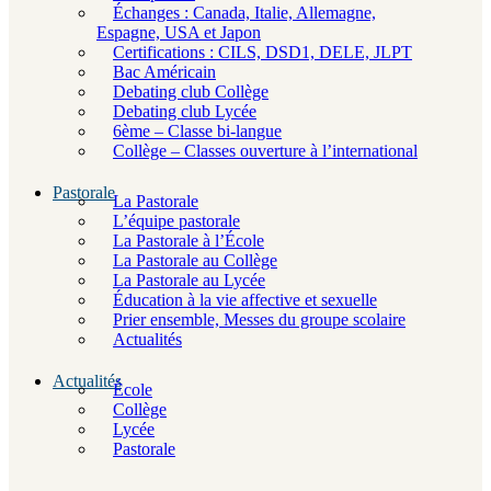
Échanges : Canada, Italie, Allemagne,
Espagne, USA et Japon
Certifications : CILS, DSD1, DELE, JLPT
Bac Américain
Debating club Collège
Debating club Lycée
6ème – Classe bi-langue
Collège – Classes ouverture à l’international
Pastorale
La Pastorale
L’équipe pastorale
La Pastorale à l’École
La Pastorale au Collège
La Pastorale au Lycée
Éducation à la vie affective et sexuelle
Prier ensemble, Messes du groupe scolaire
Actualités
Actualités
École
Collège
Lycée
Pastorale