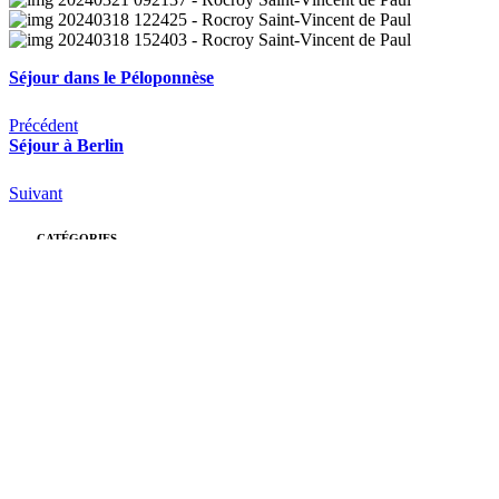
Séjour dans le Péloponnèse
Précédent
Séjour à Berlin
Suivant
CATÉGORIES
Rocroy
(26)
École
(26)
Collège
(39)
Lycée
(51)
Pastorale
(14)
Actualités
Toutes les actualités
Le Monde de Rocroy