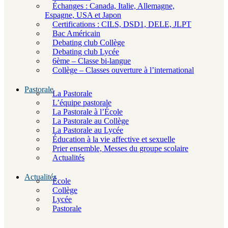
Échanges : Canada, Italie, Allemagne,
Espagne, USA et Japon
Certifications : CILS, DSD1, DELE, JLPT
Bac Américain
Debating club Collège
Debating club Lycée
6ème – Classe bi-langue
Collège – Classes ouverture à l’international
Pastorale
La Pastorale
L’équipe pastorale
La Pastorale à l’École
La Pastorale au Collège
La Pastorale au Lycée
Éducation à la vie affective et sexuelle
Prier ensemble, Messes du groupe scolaire
Actualités
Actualités
École
Collège
Lycée
Pastorale