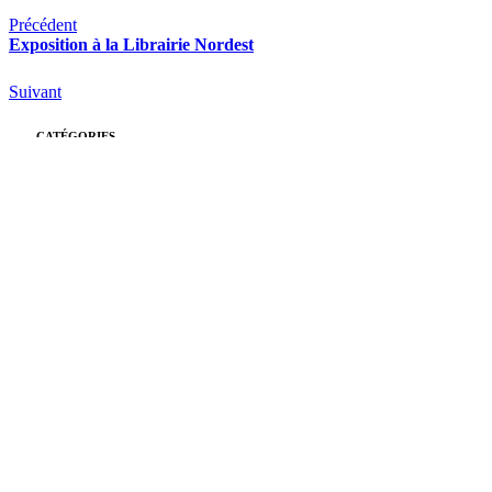
Précédent
Exposition à la Librairie Nordest
Suivant
CATÉGORIES
Rocroy
(26)
École
(26)
Collège
(39)
Lycée
(51)
Pastorale
(14)
Actualités
Toutes les actualités
Le Monde de Rocroy
Nous contacter
ARTICLES RÉCENTS