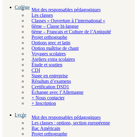
Collège
Mot des responsables pédagogiques
Les classes
Classes « Ouverture à l’international »
6ème – Classe bi-langue
6ème – Français et Culture de l’Antiquité
Projet orthographe
Options grec et latin
Option maîtrise de chant
Voyages scolaires
Ateliers extra scolaires
Étude et soutien
CDI
Stage en entreprise
Résultats d’examens
Certification DSD1
Échange avec l’Allemagne
+ Nous contacter
+ Inscription
Lycée
Mot des responsables pédagogiques
Les classes : options, section européenne
Bac Américain
Projet orthographe