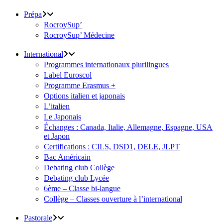
Prépa
RocroySup’
RocroySup’ Médecine
International
Programmes internationaux plurilingues
Label Euroscol
Programme Erasmus +
Options italien et japonais
L’italien
Le Japonais
Échanges : Canada, Italie, Allemagne, Espagne, USA
et Japon
Certifications : CILS, DSD1, DELE, JLPT
Bac Américain
Debating club Collège
Debating club Lycée
6ème – Classe bi-langue
Collège – Classes ouverture à l’international
Pastorale