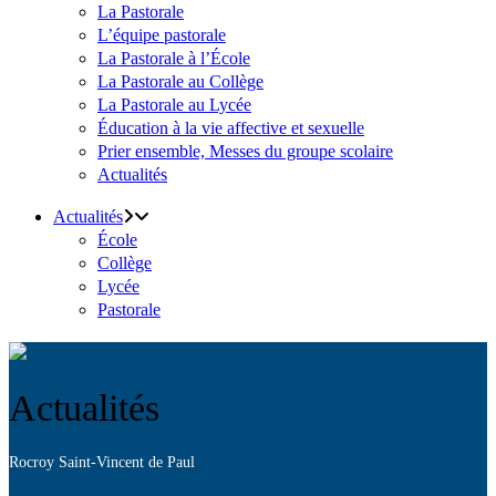
La Pastorale
L’équipe pastorale
La Pastorale à l’École
La Pastorale au Collège
La Pastorale au Lycée
Éducation à la vie affective et sexuelle
Prier ensemble, Messes du groupe scolaire
Actualités
Actualités
École
Collège
Lycée
Pastorale
Actualités
Rocroy Saint-Vincent de Paul