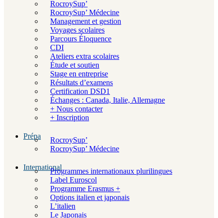
RocroySup’
RocroySup’ Médecine
Management et gestion
Voyages scolaires
Parcours Éloquence
CDI
Ateliers extra scolaires
Étude et soutien
Stage en entreprise
Résultats d’examens
Certification DSD1
Échanges : Canada, Italie, Allemagne
+ Nous contacter
+ Inscription
Prépa
RocroySup’
RocroySup’ Médecine
International
Programmes internationaux plurilingues
Label Euroscol
Programme Erasmus +
Options italien et japonais
L’italien
Le Japonais