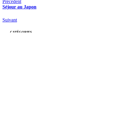
Précédent
Séjour au Japon
Suivant
CATÉGORIES
Rocroy
(26)
École
(26)
Collège
(39)
Lycée
(51)
Pastorale
(14)
Actualités
Toutes les actualités
Le Monde de Rocroy
Nous contacter
ARTICLES RÉCENTS
Boîtes cadeaux pour Noël
16 décembre 2025