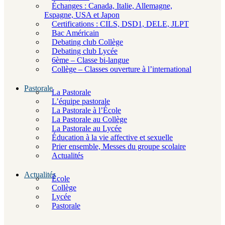
Échanges : Canada, Italie, Allemagne,
Espagne, USA et Japon
Certifications : CILS, DSD1, DELE, JLPT
Bac Américain
Debating club Collège
Debating club Lycée
6ème – Classe bi-langue
Collège – Classes ouverture à l’international
Pastorale
La Pastorale
L’équipe pastorale
La Pastorale à l’École
La Pastorale au Collège
La Pastorale au Lycée
Éducation à la vie affective et sexuelle
Prier ensemble, Messes du groupe scolaire
Actualités
Actualités
École
Collège
Lycée
Pastorale