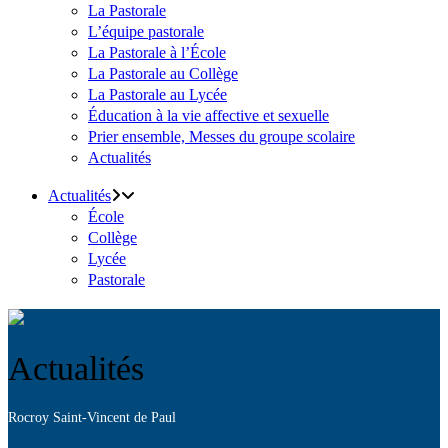
La Pastorale
L’équipe pastorale
La Pastorale à l’École
La Pastorale au Collège
La Pastorale au Lycée
Éducation à la vie affective et sexuelle
Prier ensemble, Messes du groupe scolaire
Actualités
Actualités
École
Collège
Lycée
Pastorale
Actualités
Rocroy Saint-Vincent de Paul