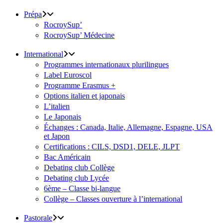
Prépa
RocroySup’
RocroySup’ Médecine
International
Programmes internationaux plurilingues
Label Euroscol
Programme Erasmus +
Options italien et japonais
L’italien
Le Japonais
Échanges : Canada, Italie, Allemagne, Espagne, USA
et Japon
Certifications : CILS, DSD1, DELE, JLPT
Bac Américain
Debating club Collège
Debating club Lycée
6ème – Classe bi-langue
Collège – Classes ouverture à l’international
Pastorale