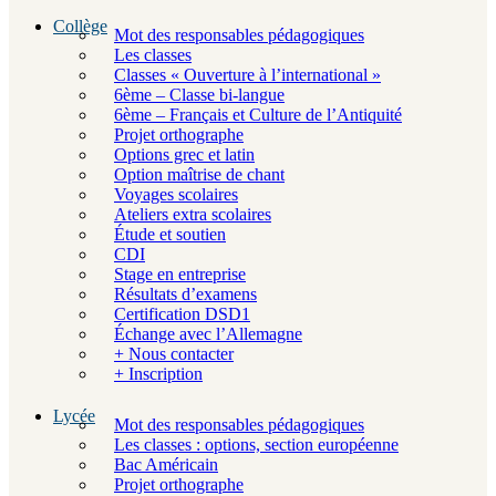
Collège
Mot des responsables pédagogiques
Les classes
Classes « Ouverture à l’international »
6ème – Classe bi-langue
6ème – Français et Culture de l’Antiquité
Projet orthographe
Options grec et latin
Option maîtrise de chant
Voyages scolaires
Ateliers extra scolaires
Étude et soutien
CDI
Stage en entreprise
Résultats d’examens
Certification DSD1
Échange avec l’Allemagne
+ Nous contacter
+ Inscription
Lycée
Mot des responsables pédagogiques
Les classes : options, section européenne
Bac Américain
Projet orthographe