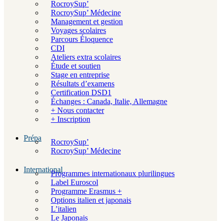
RocroySup’
RocroySup’ Médecine
Management et gestion
Voyages scolaires
Parcours Éloquence
CDI
Ateliers extra scolaires
Étude et soutien
Stage en entreprise
Résultats d’examens
Certification DSD1
Échanges : Canada, Italie, Allemagne
+ Nous contacter
+ Inscription
Prépa
RocroySup’
RocroySup’ Médecine
International
Programmes internationaux plurilingues
Label Euroscol
Programme Erasmus +
Options italien et japonais
L’italien
Le Japonais